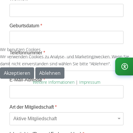
Geburtsdatum
*
Wir benutzen Cookies
Telefonnummer
*
Wir verwenden Cookies zu Analyse- und Marketingzwecken. Wenn Sie
damit nicht einverstanden sind wählen Sie bitte "Ablehnen".
Akzeptieren
Ablehnen
E-Mail-Adresse
*
Weitere Informationen
|
Impressum
Art der Mitgliedschaft
*